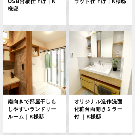
OSB合板仕上げ｜K
ラット仕上げ｜K様邸
様邸
南向きで部屋干しも
オリジナル造作洗面
しやすいランドリー
化粧台両開きミラー
ルーム｜K様邸
付 ｜K様邸