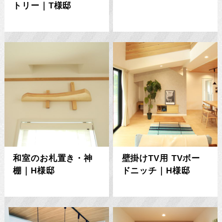
トリー｜T様邸
和室のお札置き・神
壁掛けTV用 TVボー
棚｜H様邸
ドニッチ｜H様邸