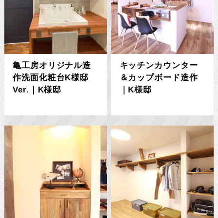
亀工房オリジナル造
キッチンカウンター
作洗面化粧台K様邸
＆カップボード造作
Ver.｜K様邸
｜K様邸