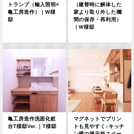
トランプ（輸入照明×
（建替時に解体した
亀工房造作）｜W様
家より取り外した欄
邸
間の保存・再利用）
｜W様邸
亀工房造作洗面化粧
マグネットでプリン
台T様邸Ver.｜T様邸
トも見やすく♪キッチ
ン横の掲示板スペー