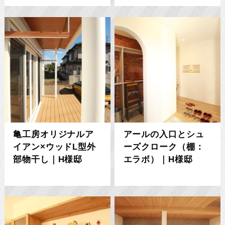
亀工房オリジナルア
アールの入口とシュ
イアン×ウッドL型外
ーズクローク（棚：
部物干し｜H様邸
エラボ）｜H様邸