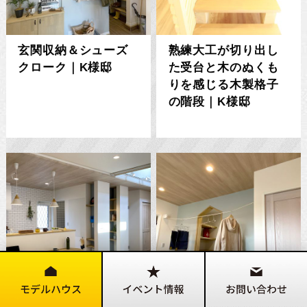
玄関収納＆シューズ
熟練大工が切り出し
クローク｜K様邸
た受台と木のぬくも
りを感じる木製格子
の階段｜K様邸