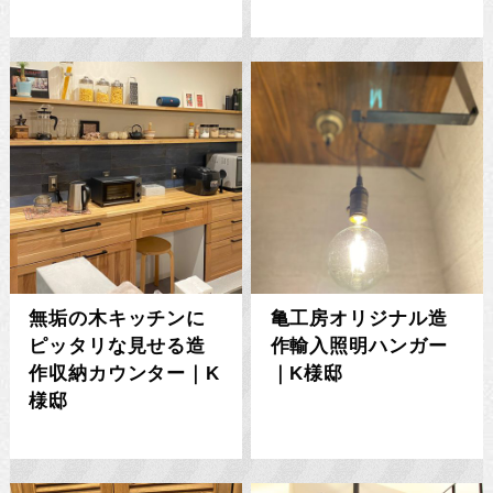
無垢の木キッチンに
亀工房オリジナル造
ピッタリな見せる造
作輸入照明ハンガー
作収納カウンター｜K
｜K様邸
様邸