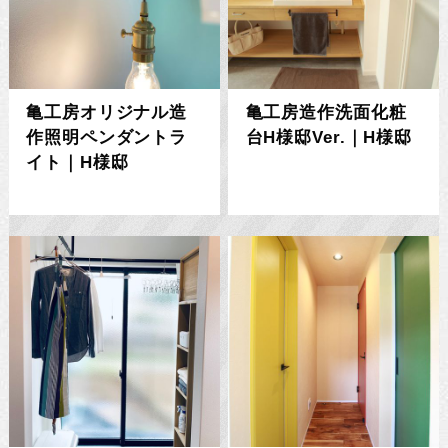
亀工房オリジナル造
亀工房造作洗面化粧
作照明ペンダントラ
台H様邸Ver.｜H様邸
イト｜H様邸