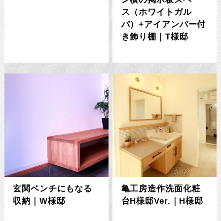
ス（ホワイトガル
バ）+アイアンバー付
き飾り棚｜T様邸
玄関ベンチにもなる
亀工房造作洗面化粧
収納｜W様邸
台H様邸Ver.｜H様邸