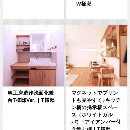
｜W様邸
亀工房造作洗面化粧
マグネットでプリン
台T様邸Ver.｜T様邸
トも見やすく♪キッチ
ン横の掲示板スペー
ス（ホワイトガル
バ）+アイアンバー付
き飾り棚｜T様邸