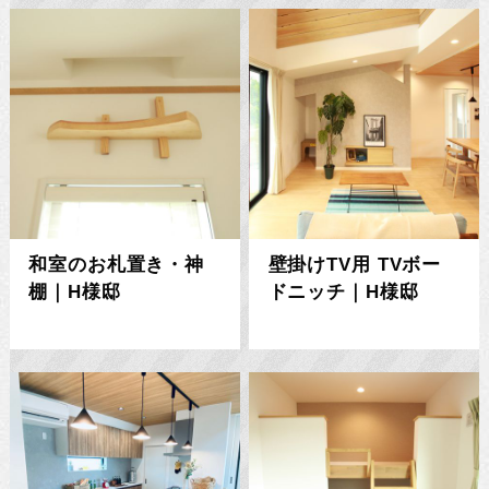
和室のお札置き・神
壁掛けTV用 TVボー
棚｜H様邸
ドニッチ｜H様邸