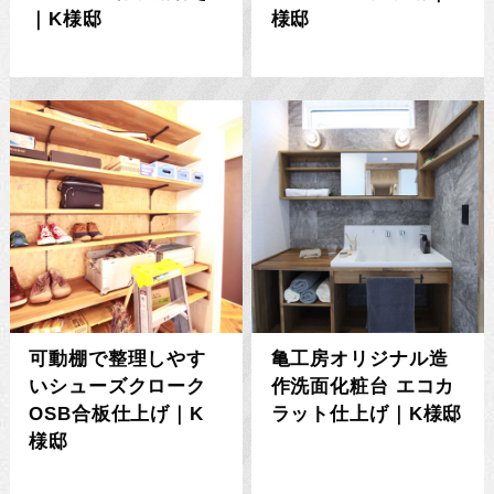
｜K様邸
様邸
可動棚で整理しやす
亀工房オリジナル造
いシューズクローク
作洗面化粧台 エコカ
OSB合板仕上げ｜K
ラット仕上げ｜K様邸
様邸