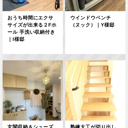
おうち時間にエクサ
ウインドウベンチ
サイズが出来る２Fホ
（ヌック）｜Y様邸
ール 手洗い収納付き
｜I様邸
玄関収納＆シューズ
熟練大工が切り出し