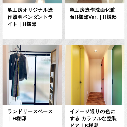
亀工房オリジナル造
亀工房造作洗面化粧
作照明ペンダントラ
台H様邸Ver.｜H様邸
イト｜H様邸
ランドリースペース
イメージ通りの色に
｜H様邸
する カラフルな塗装
ドア｜K様邸