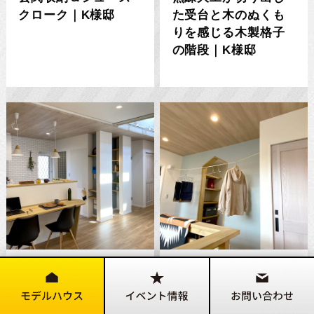
クローク｜K様邸
た受台と木のぬくも
りを感じる木製格子
の階段｜K様邸
シンプルなキッチン
２F洗面台＆物干しス
カウンターと隙間収
ペース｜K様邸
納｜K様邸