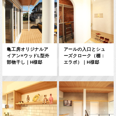
亀工房オリジナルア
アールの入口とシュ
イアン×ウッドL型外
ーズクローク（棚：
部物干し｜H様邸
エラボ）｜H様邸