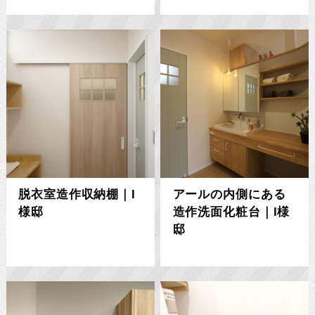
脱衣室造作収納棚｜I
アールの内側にある
様邸
造作洗面化粧台｜I様
邸