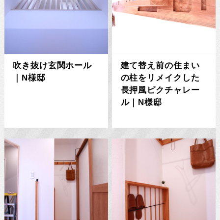
吹き抜け玄関ホール
建て替え前の住まい
｜N様邸
の柱をリメイクした
長押風ピクチャレー
ル｜N様邸