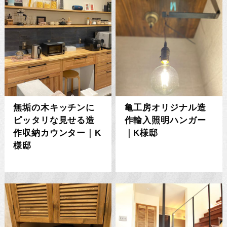
無垢の木キッチンに
亀工房オリジナル造
ピッタリな見せる造
作輸入照明ハンガー
作収納カウンター｜K
｜K様邸
様邸