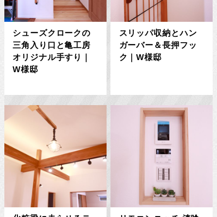
シューズクロークの
スリッパ収納とハン
三角入り口と亀工房
ガーバー＆長押フッ
オリジナル手すり｜
ク｜W様邸
W様邸