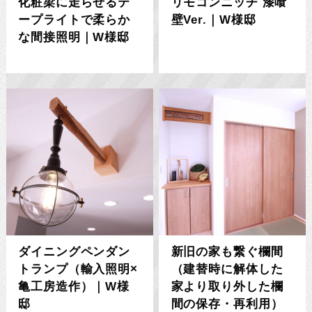
化粧梁に走らせるテ
リモコンニッチ 漆喰
ープライトで柔らか
壁Ver.｜W様邸
な間接照明｜W様邸
ダイニングペンダン
新旧の家も繋ぐ欄間
トランプ（輸入照明×
（建替時に解体した
亀工房造作）｜W様
家より取り外した欄
邸
間の保存・再利用）