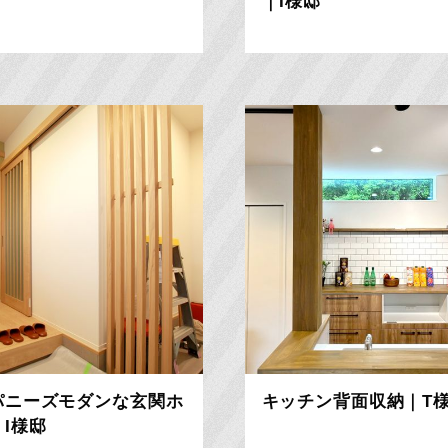
｜I様邸
パニーズモダンな玄関ホ
キッチン背面収納｜T
I様邸