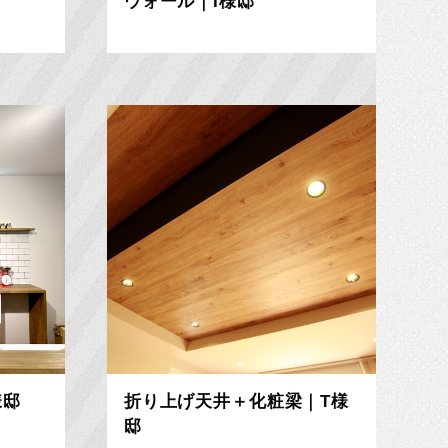
ウォール｜I様邸
様邸
折り上げ天井＋化粧梁｜T様
邸