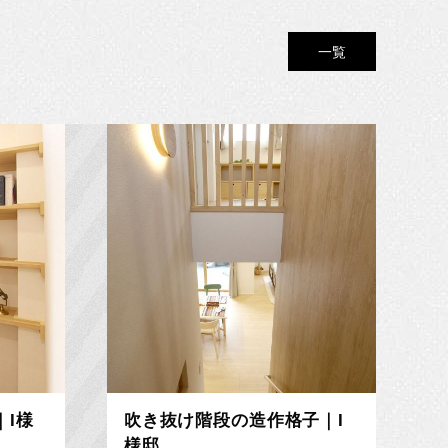
一覧
I様
吹き抜け階段の造作格子｜I
様邸