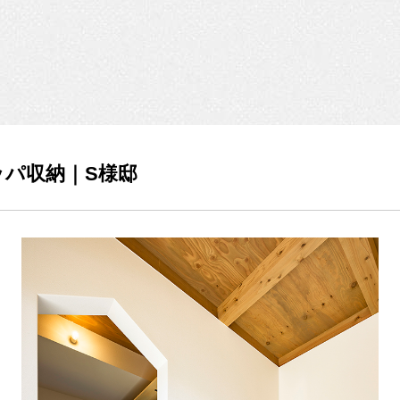
パ収納｜S様邸