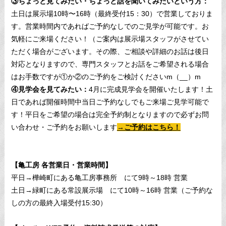
③ちょっと見てみたい・ちょっと話を聞いてみたいという方：
土日は展示場10時〜16時（最終受付15：30）で営業しておりま
す。営業時間内であればご予約なしでのご見学が可能です。お
気軽にご来場ください！（ご案内は展示場スタッフがさせてい
ただく場合がございます。その際、ご相談や詳細のお話は後日
対応となりますので、専門スタッフとお話をご希望される場合
はお手数ですが①か②のご予約をご検討くださいm（__）m
④見学会を見てみたい：
4月に完成見学会を開催いたします！土
日であれば開催時間中当日ご予約なしでもご来場ご見学可能で
す！平日をご希望の場合は完全予約制となりますので必ずお問
い合わせ・ご予約をお願いします
→ご予約はこちら！
【亀工房 各営業日・営業時間】
平日→樺崎町にある亀工房事務所 にて9時～18時 営業
土日→緑町にある常設展示場 にて10時～16時 営業（ご予約な
しの方の最終入場受付15:30）