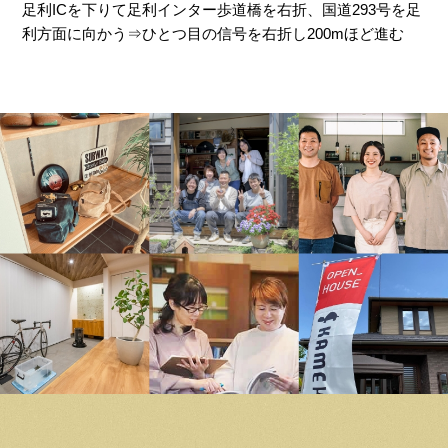
足利ICを下りて足利インター歩道橋を右折、国道293号を足
利方面に向かう⇒ひとつ目の信号を右折し200mほど進む