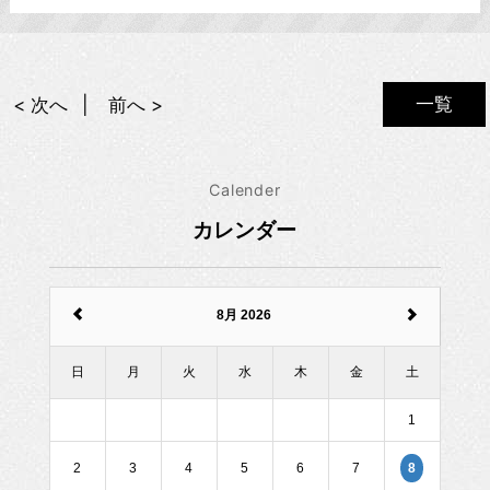
一覧
< 次へ
前へ >
Calender
カレンダー
8月 2026
日
月
火
水
木
金
土
1
2
3
4
5
6
7
8