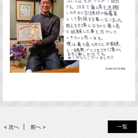
一覧
< 次へ
前へ >